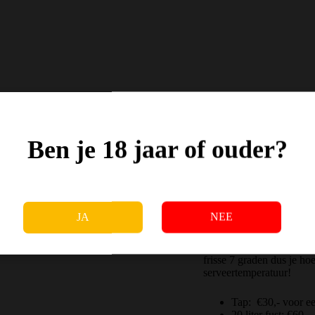
Ben je 18 jaar of ouder?
Tapverhuur
JA
NEE
Naast onze heerlijke fles
verjaardagen, feestjes en
frisse 7 graden dus je h
serveertemperatuur!
Tap: €30,- voor e
20 liter fust: €60,-