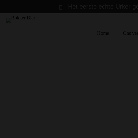
Ga
Het eerste echte Urker g
naar
de
inhoud
Home
Ons ver