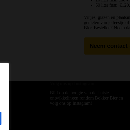
50 liter fust: €120,
Viltjes, glazen en plaats
genieten van je feestje 
Bier. Bestellen? Neem da
Neem contact
Volg ons op Instagram
eren
Blijf op de hoogte van de laatste
en
ontwikkelingen rondom Bokker Bier en
volg ons op Instagram!