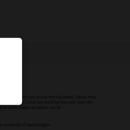
jes Bokker Bier kan je ook een tap huren. Ideaal voor
 evenementen! Onze tap koelt het bier zelf naar een
oeft je geen zorgen te maken om de
en weekend of aantal dagen