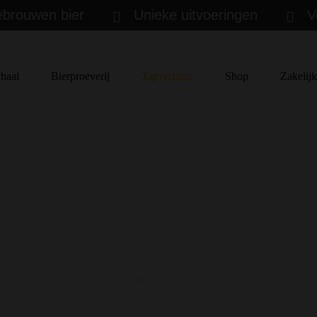
ebrouwen bier
Unieke uitvoeringen
V
haal
Bierproeverij
Tapverhuur
Shop
Zakelij
Heerlijk vers bier van de tap
Tapverhuur