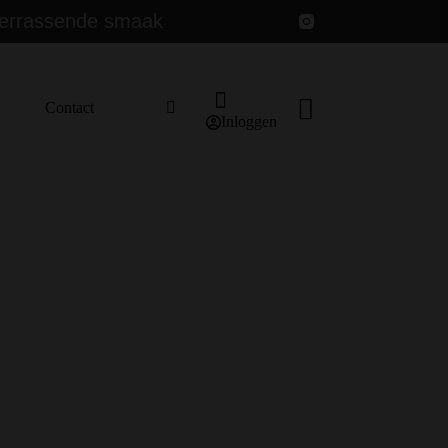
errassende smaak
k
Contact
Winkelwagen
Inloggen